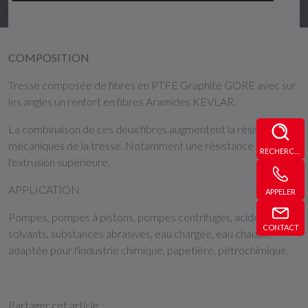
COMPOSITION
Tresse composée de fibres en PTFE Graphité GORE avec sur
les angles un renfort en fibres Aramides KEVLAR.
La combinaison de ces deux fibres augmentent la résistance
mécaniques de la tresse. Notamment une résistance à
RECHERCHE
l'extrusion supérieure.
APPLICATION
APPELER
Pompes, pompes à pistons, pompes centrifuges, acides,
CONTACT
solvants, substances abrasives, eau chargée, eau chaude,
adaptée pour l'industrie chimique, papetière, pétrochimique.
Partager cet article :