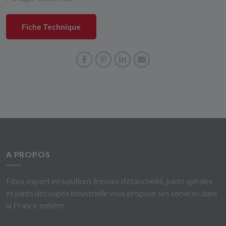
Fiche Technique
A PROPOS
Fitex, expert en solutions tresses d'étanchéité, joints spirales
et joints découpés industrielle vous propose ses services dans
la France entière.