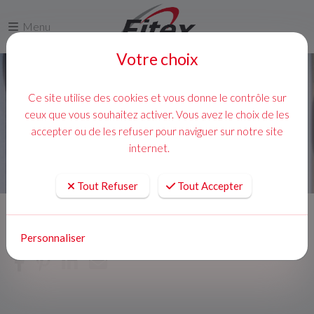
Menu
Votre choix
Ce site utilise des cookies et vous donne le contrôle sur
ceux que vous souhaitez activer. Vous avez le choix de les
accepter ou de les refuser pour naviguer sur notre site
internet.
Tout Refuser
Tout Accepter
Accueil
Actualites
Personnaliser