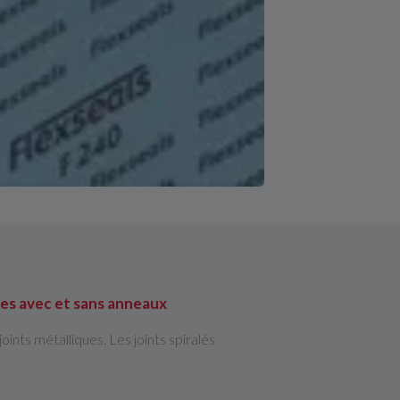
ques avec et sans anneaux
joints métalliques. Les joints spiralés