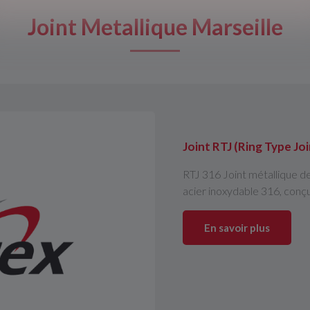
Joint Metallique Marseille
Joint RTJ (Ring Type Joi
RTJ 316 Joint métallique de
acier inoxydable 316, conçu 
En savoir plus