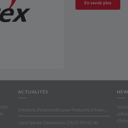
En savoir plus
ACTUALITÉS
NEW
éité,
Votre
Solutions d'étanchéité pour l'industrie à Marseille
le
utili
d'inf
Joint Spiralé Dimensions DN15 PN10/40