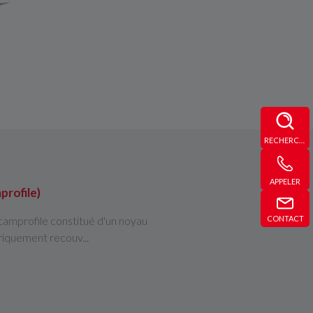
RECHERCHE
APPELER
profile)
CONTACT
amprofile constitué d'un noyau
riquement recouv...