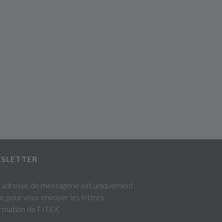
SLETTER
 adresse de messagerie est uniquement
sée pour vous envoyer les lettres
ormation de FITEX