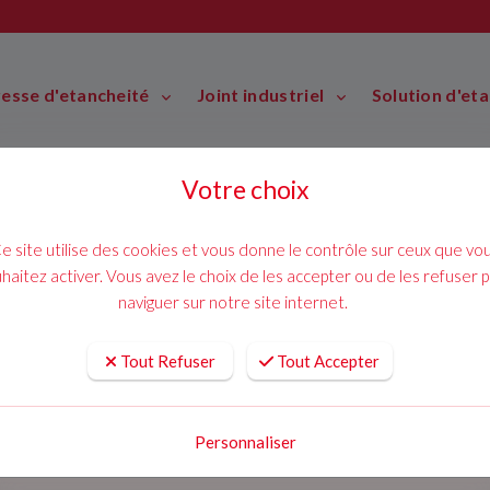
resse d'etancheité
Joint industriel
Solution d'et
Votre choix
e site utilise des cookies et vous donne le contrôle sur ceux que vo
haitez activer. Vous avez le choix de les accepter ou de les refuser 
naviguer sur notre site internet.
Tout Refuser
Tout Accepter
Personnaliser