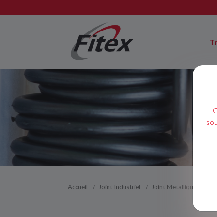
T
C
sou
Accueil
Joint Industriel
Joint Metallique