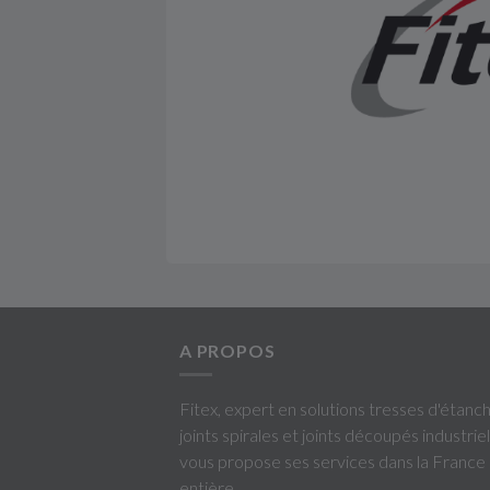
A PROPOS
Fitex, expert en solutions tresses d'étanch
joints spirales et joints découpés industriel
vous propose ses services dans la France
entière.