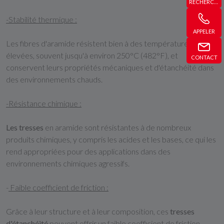
RECHERCHE
-Stabilité thermique :
APPELER
Les fibres d'aramide résistent bien à des températures
élevées, souvent jusqu'à environ 250°C (482°F), et
CONTACT
conservent leurs propriétés mécaniques et d'étanchéité dans
des environnements chauds.
-Résistance chimique :
Les tresses
en aramide sont résistantes à de nombreux
produits chimiques, y compris les acides et les bases, ce qui les
rend appropriées pour des applications dans des
environnements chimiques agressifs.
-
Faible coefficient de friction :
Grâce à leur structure et à leur composition, ces
tresses
d'étanchéité
peuvent offrir un faible coefficient de friction,