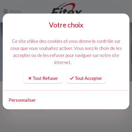
Menu
Votre choix
Ce site utilise des cookies et vous donne le contrôle sur
ceux que vous souhaitez activer. Vous avez le choix de les
accepter ou de les refuser pour naviguer sur notre site
internet.
Tout Refuser
Tout Accepter
Accueil
Actualites
Personnaliser