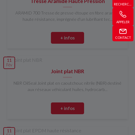
Tresse Aramide Haute Pression
RECHERCHE
ARAMID 700 Tresse de presse-étoupe en fibre aramide
haute résistance, imprégnée d'un lubrifiant tec...
APPELER
+ infos
CONTACT
11
Fév
Joint plat NBR
NBR OilSeal Joint plat en caoutchouc nitrile (NBR) destiné
aux réseaux véhiculant huiles, hydrocarb...
+ infos
11