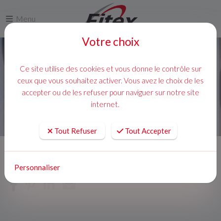
Menu
Votre choix
Ce site utilise des cookies et vous donne le contrôle sur
ceux que vous souhaitez activer. Vous avez le choix de les
accepter ou de les refuser pour naviguer sur notre site
internet.
Tout Refuser
Tout Accepter
Accueil
Actualites
Personnaliser