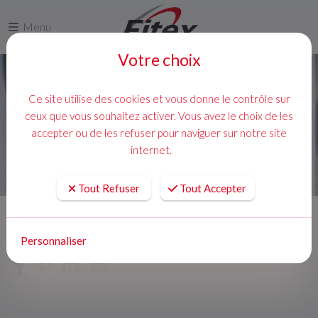
Menu
Votre choix
Ce site utilise des cookies et vous donne le contrôle sur
ceux que vous souhaitez activer. Vous avez le choix de les
accepter ou de les refuser pour naviguer sur notre site
internet.
Tout Refuser
Tout Accepter
Accueil
Actualites
Personnaliser