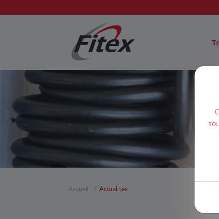
T
C
sou
Accueil
Actualites