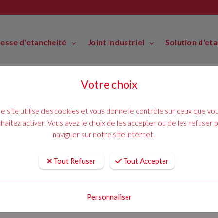
resse d'etancheité
Joint industriel
Solution d'et
Votre choix
e site utilise des cookies et vous donne le contrôle sur ceux que vo
haitez activer. Vous avez le choix de les accepter ou de les refuser 
naviguer sur notre site internet.
Tout Refuser
Tout Accepter
Personnaliser