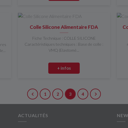
Colle Silicone Alimentaire FDA
Co
Fiche Technique : COLLE SILICONE
Caractéristiques techniques : Base de colle :
res
VMQ (Elastomè...
e...
+ infos
1
2
3
4
ACTUALITÉS
NEW