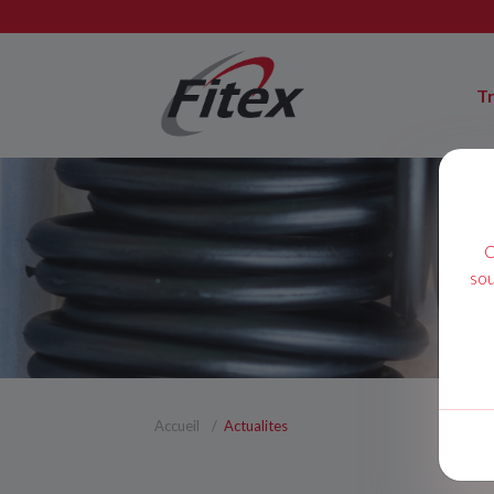
T
C
sou
Accueil
Actualites