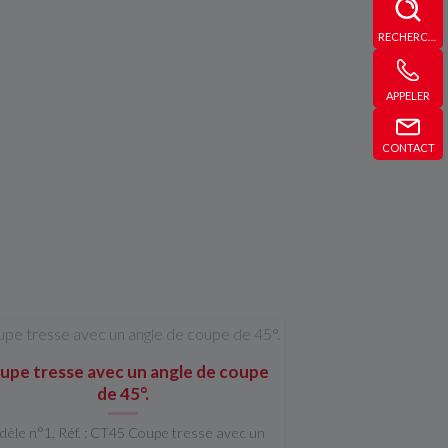
RECHERCHE
APPELER
CONTACT
upe tresse avec un angle de coupe
de 45°.
èle n°1, Réf. : CT45 Coupe tresse avec un