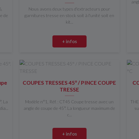
ang
6,
Nous avons deux types d'extracteurs pour
e de
garnitures tresse en stock soit à l'unité soit en
kit...
+ infos
upe
COUPES TRESSES 45° / PINCE COUPE
CO
TRESSE
. La
Modèle n°1, Réf. : CT45 Coupe tresse avec un
THER
ia...
angle de coupe de 45°. La longueur maximum de
su
c...
+ infos