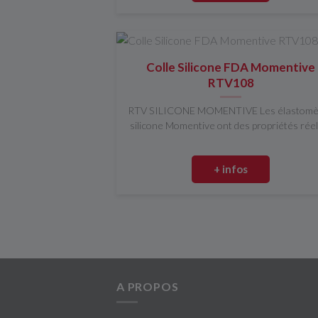
Colle Silicone FDA Momentive
RTV108
RTV SILICONE MOMENTIVE Les élastomè
silicone Momentive ont des propriétés réell
+ infos
A PROPOS