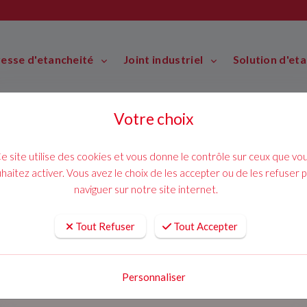
resse d'etancheité
Joint industriel
Solution d'et
Votre choix
e site utilise des cookies et vous donne le contrôle sur ceux que vo
haitez activer. Vous avez le choix de les accepter ou de les refuser 
naviguer sur notre site internet.
Tout Refuser
Tout Accepter
Personnaliser