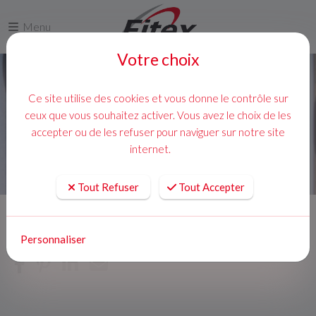
Menu
Votre choix
Ce site utilise des cookies et vous donne le contrôle sur
ceux que vous souhaitez activer. Vous avez le choix de les
accepter ou de les refuser pour naviguer sur notre site
internet.
Tout Refuser
Tout Accepter
Accueil
Actualites
Personnaliser