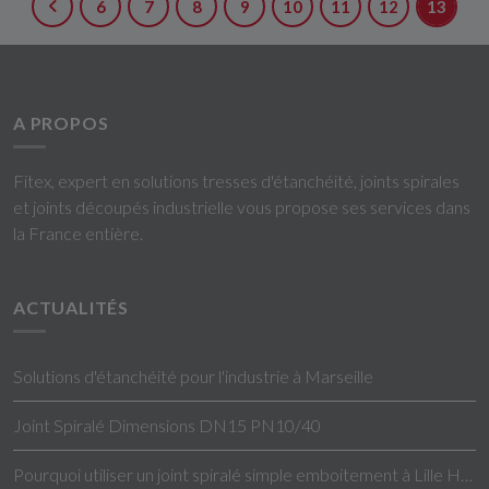
6
7
8
9
10
11
12
13
A PROPOS
Fitex, expert en solutions tresses d'étanchéité, joints spirales
et joints découpés industrielle vous propose ses services dans
la France entière.
ACTUALITÉS
Solutions d'étanchéité pour l'industrie à Marseille
Joint Spiralé Dimensions DN15 PN10/40
Pourquoi utiliser un joint spiralé simple emboitement à Lille Hauts-de-France ?