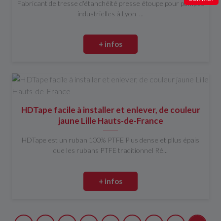
Fabricant de tresse d'étanchéité presse étoupe pour pompes
industrielles à Lyon ...
+ infos
HDTape facile à installer et enlever, de couleur
jaune Lille Hauts-de-France
HDTape est un ruban 100% PTFE Plus dense et pllus épais
que les rubans PTFE traditionnel Ré...
+ infos