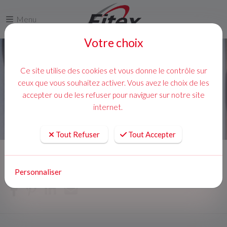
Menu
Votre choix
Ce site utilise des cookies et vous donne le contrôle sur
ceux que vous souhaitez activer. Vous avez le choix de les
accepter ou de les refuser pour naviguer sur notre site
internet.
Tout Refuser
Tout Accepter
Accueil
Actualités
Personnaliser